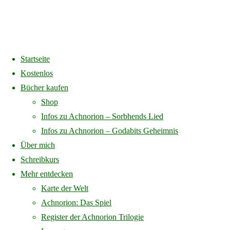
Startseite
Home
Startseite
Folge mir auf Youtube
Kostenlos
Bücher kaufen
Folge mir auf Youtube
Shop
Infos zu Achnorion – Sorbhends Lied
Infos zu Achnorion – Godabits Geheimnis
Über mich
Full
1080 × 500
pixels
Startseite
Schreibkurs
size
Mehr entdecken
Previous image
Karte der Welt
Next image
Achnorion: Das Spiel
Register der Achnorion Trilogie