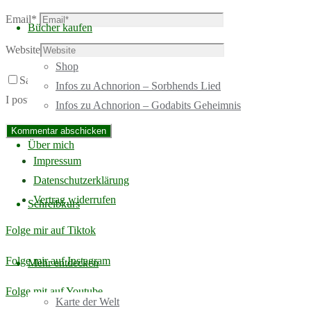
Email
*
Bücher kaufen
Website
Shop
Save my name, email, and site URL in my browser for next time
Infos zu Achnorion – Sorbhends Lied
I post a comment.
Infos zu Achnorion – Godabits Geheimnis
Über mich
Impressum
Datenschutzerklärung
Vertrag widerrufen
Schreibkurs
Folge mir auf Tiktok
Folge mir auf Instagram
Mehr entdecken
Folge mit auf Youtube
Karte der Welt