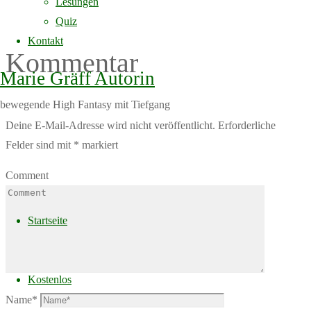
Lesungen
Schreibe einen
Quiz
Kontakt
Kommentar
Marie Gräff Autorin
bewegende High Fantasy mit Tiefgang
Deine E-Mail-Adresse wird nicht veröffentlicht.
Erforderliche
Felder sind mit
*
markiert
Comment
Skip
to
Startseite
content
Kostenlos
Name
*