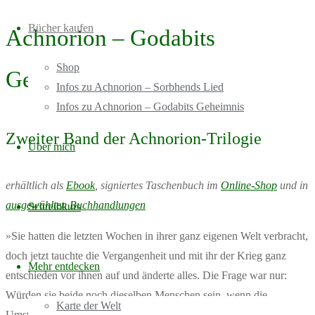
Bücher kaufen
Achnorion – Godabits
Shop
Geheimnis
Infos zu Achnorion – Sorbhends Lied
Infos zu Achnorion – Godabits Geheimnis
Zweiter Band der Achnorion-Trilogie
Über mich
erhältlich als
Ebook
, signiertes Taschenbuch im
Online-Shop
und in
ausgewählten Buchhandlungen
Schreibkurs
»Sie hatten die letzten Wochen in ihrer ganz eigenen Welt verbracht,
doch jetzt tauchte die Vergangenheit und mit ihr der Krieg ganz
Mehr entdecken
entschieden vor ihnen auf und änderte alles. Die Frage war nur:
Würden sie beide noch dieselben Menschen sein, wenn die
Karte der Welt
Umstände sich änderten?«