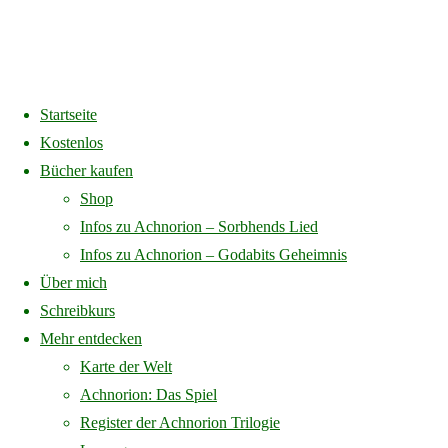
Startseite
Home
Bücher kaufen
Kostenlos
Bücher kaufen
Bücher kaufen
Shop
Infos zu Achnorion – Sorbhends Lied
Infos zu Achnorion – Godabits Geheimnis
Über mich
Schreibkurs
Achnorion – Sorbhends Lied
Mehr entdecken
Karte der Welt
Achnorion: Das Spiel
Register der Achnorion Trilogie
Erster Band der Achnorion-Trilogie