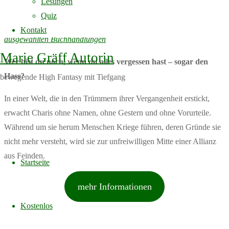
Lesungen
Quiz
erhältlich als
Ebook
, signiertes Taschenbuch im
Online-Shop
und in
Kontakt
ausgewählten Buchhandlungen
Marie Gräff Autorin
Wer bist du noch, wenn du alles vergessen hast – sogar den
Hass?
bewegende High Fantasy mit Tiefgang
In einer Welt, die in den Trümmern ihrer Vergangenheit erstickt,
erwacht Charis ohne Namen, ohne Gestern und ohne Vorurteile.
Während um sie herum Menschen Kriege führen, deren Gründe sie
nicht mehr versteht, wird sie zur unfreiwilligen Mitte einer Allianz
Skip
aus Feinden.
to
Startseite
content
mehr Informationen
Kostenlos