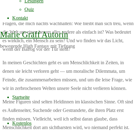
Lesungen
Quiz
In der Welt von Achnorion suche ich nach den Antworten auf die
Kontakt
Fragen, die mich nachts wachhalten: Wie bleibt man sich treu, wenn
die Welt um einen herum alles andere als einfach ist? Was bedeutet
Marie Gräff Autorin
es wirklich, ein Mensch zu sein? Und wo finden wir das Licht,
bewegende High Fantasy mit Tiefgang
wenn der Balrog vor der Tür steht?
In meinen Geschichten geht es um Menschlichkeit in Zeiten, in
denen sie leicht verloren geht — um moralische Dilemmata, um
Feinde, die zusammenarbeiten müssen, und um die leise Frage, wie
Skip
wir in zerbrochenen Welten unsere Seele nicht verlieren können.
to
Startseite
Meine Figuren sind selten Heldinnen im klassischen Sinne. Oft sind
content
es Außenseiter, Suchende oder Gestrandete, die ihren Platz erst
finden müssen. Vielleicht, weil ich selbst daran glaube, dass
Kostenlos
Menschlichkeit dort am sichtbarsten wird, wo niemand perfekt ist.