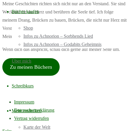
Meine Geschichten richten sich nicht nur an den Verstand. Sie sind
Bücher kaufen
Weckrufe für das Herz und berühren die Seele tief. Ich folge
meinem Drang, Brücken zu bauen, Brücken, die nicht nur Herz mit
Shop
Verstand verbinden, sondern auch Welten vereinen und starre
Infos zu Achnorion – Sorbhends Lied
Meinungen in ein farbenfrohes Spektrum verwandeln.
Infos zu Achnorion – Godabits Geheimnis
Wenn dich das anspricht, schau dich gerne auf meiner Seite um.
Über mich
Zu meinen Büchern
Schreibkurs
Impressum
Datenschutzerklärung
Mehr entdecken
Vertrag widerrufen
Karte der Welt