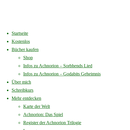
Startseite
Home
Über mich
Kostenlos
Bücher kaufen
Über mich
Shop
Infos zu Achnorion – Sorbhends Lied
Infos zu Achnorion – Godabits Geheimnis
Über mich
Mein Name ist Marie Gräff.
Schreibkurs
Ich schreibe Geschichten, weil manche Wahrheiten erst sichtbar
Mehr entdecken
werden, wenn man sie in eine andere Welt versetzt.
Karte der Welt
Achnorion: Das Spiel
Register der Achnorion Trilogie