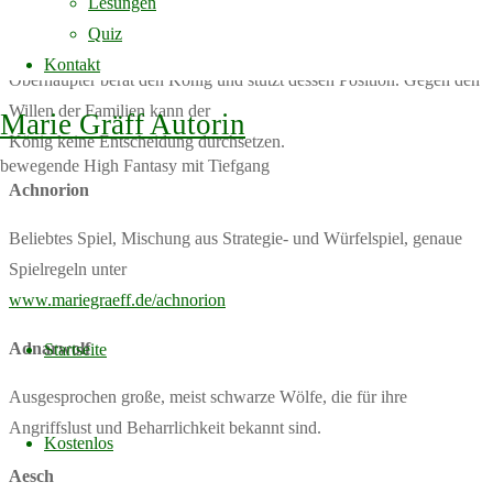
Lesungen
wird, entscheiden über nahezu alle Belange des Landes. Die
Quiz
Versammlung der jeweiligen
Kontakt
Oberhäupter berät den König und stützt dessen Position. Gegen den
Willen der Familien kann der
Marie Gräff Autorin
König keine Entscheidung durchsetzen.
bewegende High Fantasy mit Tiefgang
Achnorion
Beliebtes Spiel, Mischung aus Strategie- und Würfelspiel, genaue
Spielregeln unter
www.mariegraeff.de/achnorion
Skip
to
Adnarwolf
Startseite
content
Ausgesprochen große, meist schwarze Wölfe, die für ihre
Angriffslust und Beharrlichkeit bekannt sind.
Kostenlos
Aesch