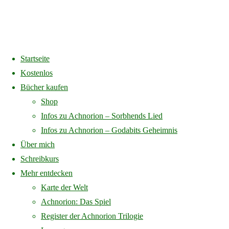
Startseite
Home
Register der Achnorion Trilogie
Kostenlos
Bücher kaufen
Register der Achnorion
Shop
Infos zu Achnorion – Sorbhends Lied
Infos zu Achnorion – Godabits Geheimnis
Trilogie
Über mich
Schreibkurs
Mehr entdecken
10 Familien (Faydans)
Karte der Welt
Achnorion: Das Spiel
Die zehn mächtigsten Fürstenfamilien Faydans, aus deren Mitte für
Register der Achnorion Trilogie
gewöhnlich der König gewählt