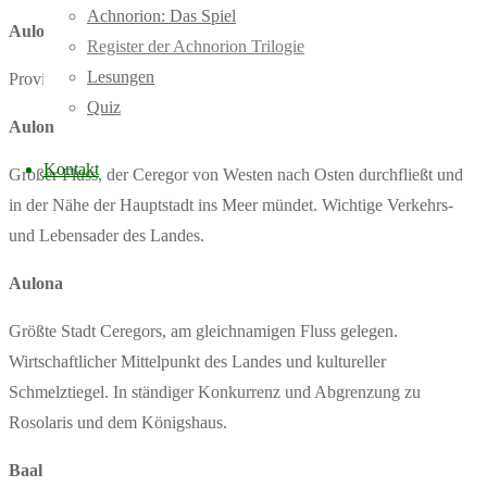
Achnorion: Das Spiel
Aulogor
Register der Achnorion Trilogie
Lesungen
Provinz Ceregors, in der Charis lebt. Grenzt an Faydan.
Quiz
Aulon
Kontakt
Großer Fluss, der Ceregor von Westen nach Osten durchfließt und
in der Nähe der Hauptstadt ins Meer mündet. Wichtige Verkehrs-
und Lebensader des Landes.
Aulona
Größte Stadt Ceregors, am gleichnamigen Fluss gelegen.
Wirtschaftlicher Mittelpunkt des Landes und kultureller
Schmelztiegel. In ständiger Konkurrenz und Abgrenzung zu
Rosolaris und dem Königshaus.
Baal