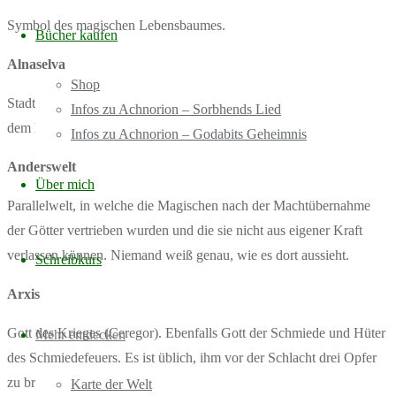
Symbol des magischen Lebensbaumes.
Bücher kaufen
Alnaselva
Shop
Stadt im Norden Faydans, Handelsstützpunkt, bekannt für Güter aus
Infos zu Achnorion – Sorbhends Lied
dem hohen Norden und Binsenkörbe.
Infos zu Achnorion – Godabits Geheimnis
Anderswelt
Über mich
Parallelwelt, in welche die Magischen nach der Machtübernahme
der Götter vertrieben wurden und die sie nicht aus eigener Kraft
verlassen können. Niemand weiß genau, wie es dort aussieht.
Schreibkurs
Arxis
Gott des Krieges (Ceregor). Ebenfalls Gott der Schmiede und Hüter
Mehr entdecken
des Schmiedefeuers. Es ist üblich, ihm vor der Schlacht drei Opfer
zu bringen.
Karte der Welt