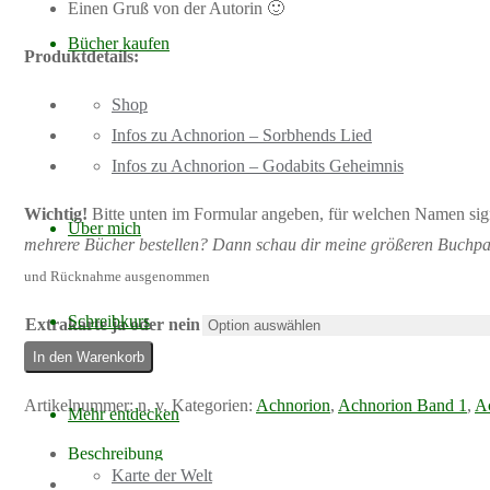
Einen Gruß von der Autorin 🙂
Bücher kaufen
Produktdetails:
Shop
Taschenbuch, 838 S.
Infos zu Achnorion – Sorbhends Lied
Gewicht: ca. 950 g
Infos zu Achnorion – Godabits Geheimnis
Format: 20,3 x 14 cm
Wichtig!
Bitte unten im Formular angeben, für welchen Namen sign
Über mich
mehrere Bücher bestellen? Dann schau dir meine größeren Buchp
und Rücknahme ausgenommen
Schreibkurs
Extrakarte ja oder nein
Buchpaket
In den Warenkorb
Achnorion
Artikelnummer:
n. v.
Kategorien:
Achnorion
,
Achnorion Band 1
,
A
Mehr entdecken
–
Sorbhends
Beschreibung
Karte der Welt
Lied
Zusätzliche Informationen