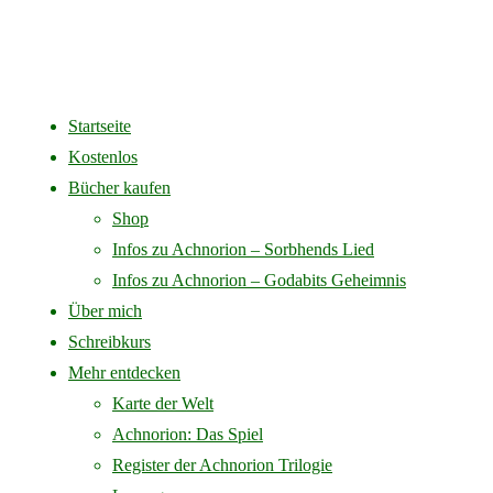
Startseite
Home
Achnorion
Achnorion Band 1 Einzelexemplar
Buchpaket Achnorion
Kostenlos
Bücher kaufen
Shop
Infos zu Achnorion – Sorbhends Lied
Infos zu Achnorion – Godabits Geheimnis
Über mich
Schreibkurs
Mehr entdecken
Karte der Welt
Achnorion: Das Spiel
Buchpaket Achnorion – S
Register der Achnorion Trilogie