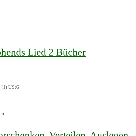
hends Lied 2 Bücher
 (1) UStG.
rschenken, Verteilen, Auslegen