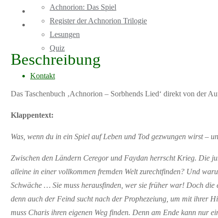
Achnorion: Das Spiel
Menge
Produktsicherheit
Register der Achnorion Trilogie
Rezensionen (0)
Lesungen
Quiz
Beschreibung
Kontakt
Das Taschenbuch ‚Achnorion – Sorbhends Lied‘ direkt von der Autor
Klappentext:
Was, wenn du in ein Spiel auf Leben und Tod gezwungen wirst – un
Zwischen den Ländern Ceregor und Faydan herrscht Krieg. Die junge
alleine in einer vollkommen fremden Welt zurechtfinden? Und warum
Schwäche … Sie muss herausfinden, wer sie früher war! Doch die ei
denn auch der Feind sucht nach der Prophezeiung, um mit ihrer Hilf
muss Charis ihren eigenen Weg finden. Denn am Ende kann nur ei