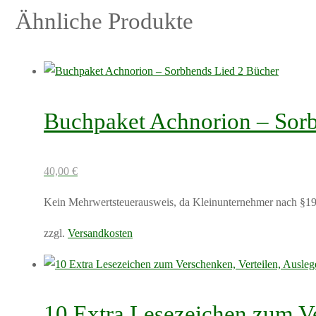
Ähnliche Produkte
Buchpaket Achnorion – Sorb
40,00
€
Kein Mehrwertsteuerausweis, da Kleinunternehmer nach §19
zzgl.
Versandkosten
Dieses
Produkt
weist
10 Extra Lesezeichen zum Ve