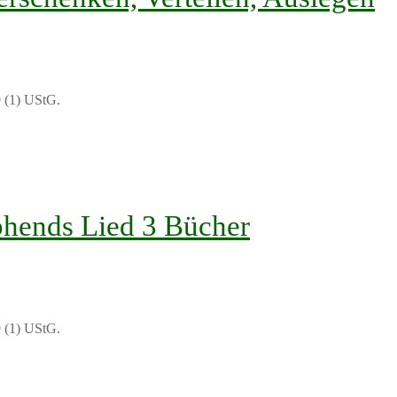
 (1) UStG.
hends Lied 3 Bücher
 (1) UStG.