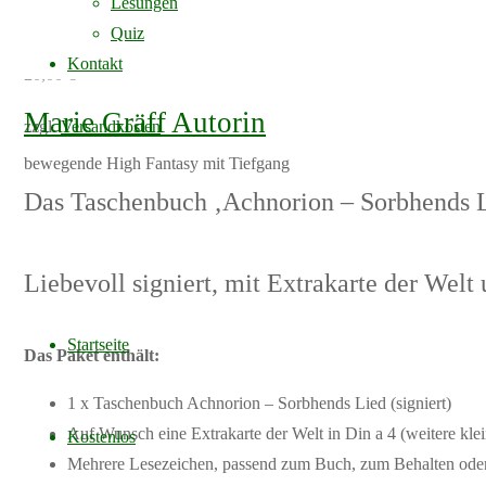
Lesungen
Quiz
Kontakt
20,00
€
Marie Gräff Autorin
zzgl.
Versandkosten
bewegende High Fantasy mit Tiefgang
Das Taschenbuch ‚Achnorion – Sorbhends Li
Liebevoll signiert, mit Extrakarte der Welt
Skip
to
Startseite
Das Paket enthält:
content
1 x Taschenbuch Achnorion – Sorbhends Lied (signiert)
Auf Wunsch eine Extrakarte der Welt in Din a 4 (weitere kle
Kostenlos
Mehrere Lesezeichen, passend zum Buch, zum Behalten ode