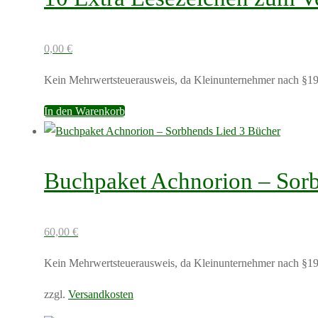
mehrere
Varianten
auf.
0,00
€
Die
Kein Mehrwertsteuerausweis, da Kleinunternehmer nach §19
Optionen
können
In den Warenkorb
auf
der
Produktseite
Buchpaket Achnorion – Sorb
gewählt
werden
60,00
€
Kein Mehrwertsteuerausweis, da Kleinunternehmer nach §19
zzgl.
Versandkosten