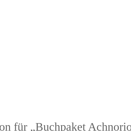
ion für „Buchpaket Achnori