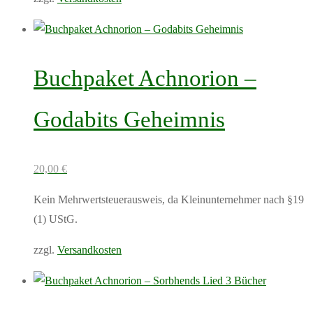
gewählt
Dieses
werden
Produkt
weist
Buchpaket Achnorion –
mehrere
Varianten
Godabits Geheimnis
auf.
Die
Optionen
20,00
€
können
Kein Mehrwertsteuerausweis, da Kleinunternehmer nach §19
auf
(1) UStG.
der
Produktseite
zzgl.
Versandkosten
gewählt
Dieses
werden
Produkt