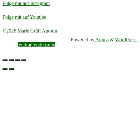
auf.
Folge mir auf Instagram
Die
Folge mit auf Youtube
Optionen
können
Back
©2026 Marie Gräff Autorin
auf
to
Powered by
Anima
&
WordPress.
Vertrag widerrufen
der
Top
Produktseite
gewählt
werden