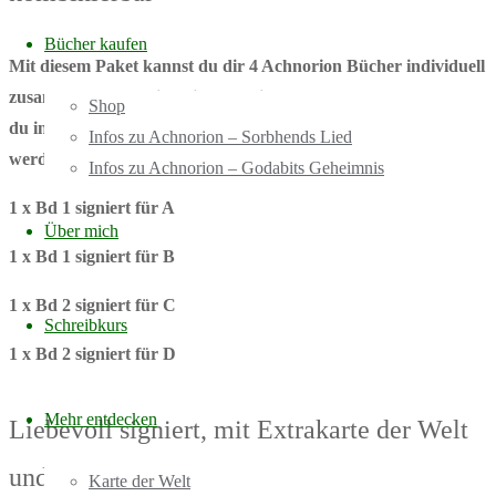
Bücher kaufen
Mit diesem Paket kannst du dir 4 Achnorion Bücher individuell
zusammenstellen. Bitte gib unten im Textfeld an, welche Bände
Shop
du in welcher Anzahl möchtest und für wen sie jeweils signiert
Infos zu Achnorion – Sorbhends Lied
werden sollen, zum Beispiel so:
Infos zu Achnorion – Godabits Geheimnis
1 x Bd 1 signiert für A
Über mich
1 x Bd 1 signiert für B
1 x Bd 2 signiert für C
Schreibkurs
1 x Bd 2 signiert für D
Mehr entdecken
Liebevoll signiert, mit Extrakarte der Welt
und Lesezeichen.
Karte der Welt