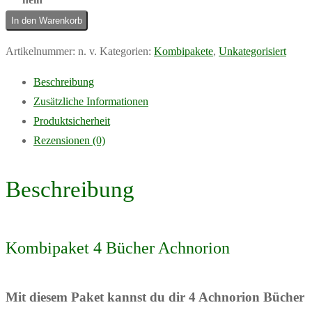
Kombipaket
In den Warenkorb
Achnorion
Artikelnummer:
n. v.
Kategorien:
Kombipakete
,
Unkategorisiert
4
Bücher
Beschreibung
Menge
Zusätzliche Informationen
Produktsicherheit
Rezensionen (0)
Beschreibung
Kombipaket 4 Bücher Achnorion
Mit diesem Paket kannst du dir 4 Achnorion Bücher