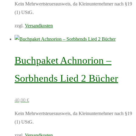
Kein Mehrwertsteuerausweis, da Kleinunternehmer nach §19
(1) UStG.
zzgl.
Versandkosten
Dieses
Produkt
weist
Buchpaket Achnorion –
mehrere
Varianten
Sorbhends Lied 2 Bücher
auf.
Die
Optionen
40,00
€
können
Kein Mehrwertsteuerausweis, da Kleinunternehmer nach §19
auf
(1) UStG.
der
Produktseite
zzgl.
Versandkosten