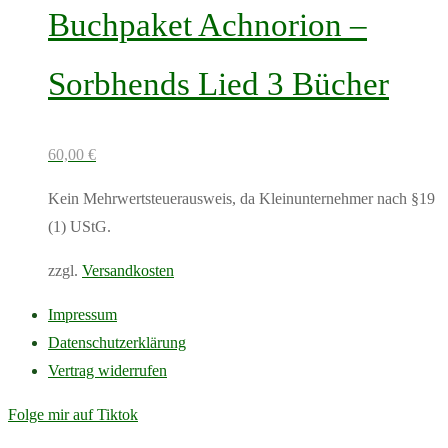
weist
Buchpaket Achnorion –
mehrere
Varianten
Sorbhends Lied 3 Bücher
auf.
Die
Optionen
60,00
€
können
Kein Mehrwertsteuerausweis, da Kleinunternehmer nach §19
auf
(1) UStG.
der
Produktseite
zzgl.
Versandkosten
gewählt
Dieses
Impressum
werden
Produkt
Datenschutzerklärung
weist
Vertrag widerrufen
mehrere
Folge mir auf Tiktok
Varianten