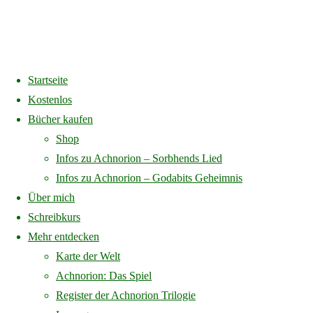
Startseite
Home
Unkategorisiert
Kombipaket Achnorion 4 Bücher
Kostenlos
Bücher kaufen
Shop
Infos zu Achnorion – Sorbhends Lied
Infos zu Achnorion – Godabits Geheimnis
Über mich
Schreibkurs
Mehr entdecken
Karte der Welt
Achnorion: Das Spiel
Register der Achnorion Trilogie