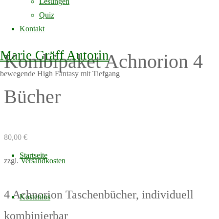
Lesungen
Quiz
Kontakt
Marie Gräff Autorin
Kombipaket Achnorion 4
bewegende High Fantasy mit Tiefgang
Bücher
80,00
€
Skip
to
Startseite
zzgl.
Versandkosten
content
4 Achnorion Taschenbücher, individuell
Kostenlos
kombinierbar