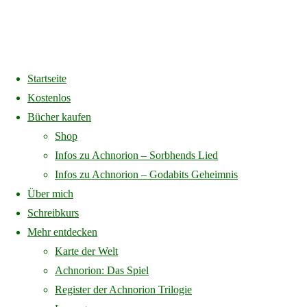
Startseite
Kostenlos
Bücher kaufen
Vom Igel, der auszog, ein Mensch zu
Shop
Infos zu Achnorion – Sorbhends Lied
werden
Infos zu Achnorion – Godabits Geheimnis
Über mich
Eine Fabel über den Weg zu sich selbst Es war einmal ein kleiner
Schreibkurs
Igel, der war nicht zufrieden mit seinem Leben. Er wuselte jede
Mehr entdecken
Nacht durch die Büsche und Vorgärten und suchte nach Insekten.
Karte der Welt
Der Igel wohnte in einem schönen Nest und sein Jagdgebiet war so
Achnorion: Das Spiel
ertragreich, dass er nie …
Register der Achnorion Trilogie