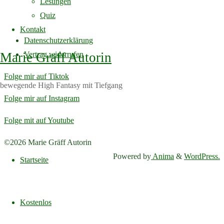
Lesungen
"Vom
Read more
6 Comments
Quiz
Igel,
Impressum
Kontakt
der
Datenschutzerklärung
auszog,
Marie Gräff Autorin
Vertrag widerrufen
ein
Mensch
Folge mir auf Tiktok
bewegende High Fantasy mit Tiefgang
zu
Folge mir auf Instagram
werden"
Folge mit auf Youtube
Back
©2026 Marie Gräff Autorin
Skip
to
Powered by
Anima
&
WordPress.
to
Startseite
Top
content
Kostenlos