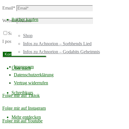
Email
*
Bücher kaufen
Website
Save my name, email, and site URL in my browser for next time
Shop
I post a comment.
Infos zu Achnorion – Sorbhends Lied
Infos zu Achnorion – Godabits Geheimnis
Impressum
Über mich
Datenschutzerklärung
Vertrag widerrufen
Schreibkurs
Folge mir auf Tiktok
Folge mir auf Instagram
Mehr entdecken
Folge mit auf Youtube