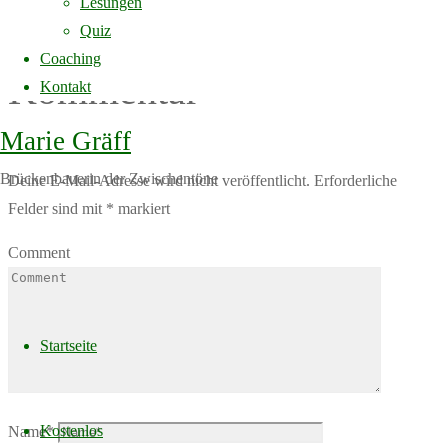
Lesungen
Schreibe einen
Quiz
Coaching
Kommentar
Kontakt
Marie Gräff
Brückenbauerin der Zwischentöne
Deine E-Mail-Adresse wird nicht veröffentlicht.
Erforderliche
Felder sind mit
*
markiert
Comment
Skip
to
Startseite
content
Kostenlos
Name
*