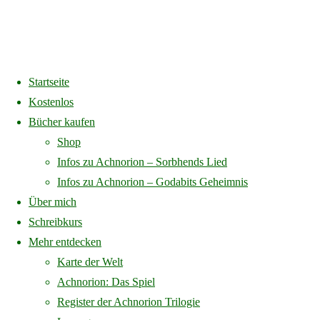
Startseite
Home
Buchpaket Achnorion – Sorbhends Lied
IMGP6044
Kostenlos
Bücher kaufen
IMGP6044
Shop
Infos zu Achnorion – Sorbhends Lied
Infos zu Achnorion – Godabits Geheimnis
Über mich
Full
2560 × 1708
pixels
Buchpaket Achnorion – Sorbhends Lied
Schreibkurs
size
Mehr entdecken
Previous image
Karte der Welt
Next image
Achnorion: Das Spiel
Register der Achnorion Trilogie