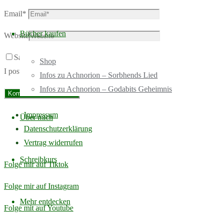
Email
*
Bücher kaufen
Website
Save my name, email, and site URL in my browser for next time
Shop
I post a comment.
Infos zu Achnorion – Sorbhends Lied
Infos zu Achnorion – Godabits Geheimnis
Impressum
Über mich
Datenschutzerklärung
Vertrag widerrufen
Schreibkurs
Folge mir auf Tiktok
Folge mir auf Instagram
Mehr entdecken
Folge mit auf Youtube