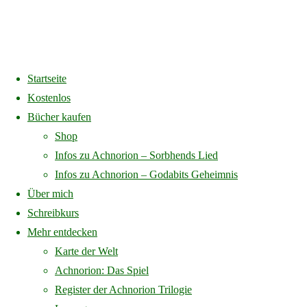
Startseite
Home
Über Achnorion – Sorbhends Lied
Kopie-von-Zitat-25-f
Kostenlos
Bücher kaufen
Kopie-von-Zitat-25-f
Shop
Infos zu Achnorion – Sorbhends Lied
Infos zu Achnorion – Godabits Geheimnis
Über mich
Full
1080 × 1080
pixels
Über Achnorion – Sorbhends Lied
Schreibkurs
size
Mehr entdecken
Previous image
Karte der Welt
Next image
Achnorion: Das Spiel
Register der Achnorion Trilogie