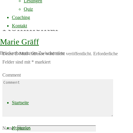
Lesungen
Schreibe einen
Quiz
Coaching
Kommentar
Kontakt
Marie Gräff
Brückenbauerin der Zwischentöne
Deine E-Mail-Adresse wird nicht veröffentlicht.
Erforderliche
Felder sind mit
*
markiert
Comment
Skip
to
Startseite
content
Kostenlos
Name
*