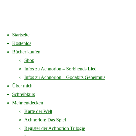
Startseite
Home
Startseite
Bild Taschenbuch
Kostenlos
Bücher kaufen
Bild Taschenbuch
Shop
Infos zu Achnorion – Sorbhends Lied
Infos zu Achnorion – Godabits Geheimnis
Über mich
Full
1080 × 1080
pixels
Startseite
Schreibkurs
size
Mehr entdecken
Previous image
Karte der Welt
Next image
Achnorion: Das Spiel
Register der Achnorion Trilogie