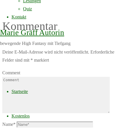
Lesungen
Schreibe einen
Quiz
Kontakt
Kommentar
Marie Gräff Autorin
bewegende High Fantasy mit Tiefgang
Deine E-Mail-Adresse wird nicht veröffentlicht.
Erforderliche
Felder sind mit
*
markiert
Comment
Skip
to
Startseite
content
Kostenlos
Name
*