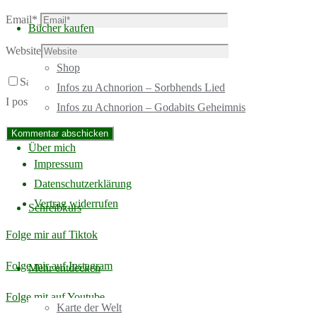
Email
*
Bücher kaufen
Website
Shop
Save my name, email, and site URL in my browser for next time
Infos zu Achnorion – Sorbhends Lied
I post a comment.
Infos zu Achnorion – Godabits Geheimnis
Über mich
Impressum
Datenschutzerklärung
Vertrag widerrufen
Schreibkurs
Folge mir auf Tiktok
Folge mir auf Instagram
Mehr entdecken
Folge mit auf Youtube
Karte der Welt