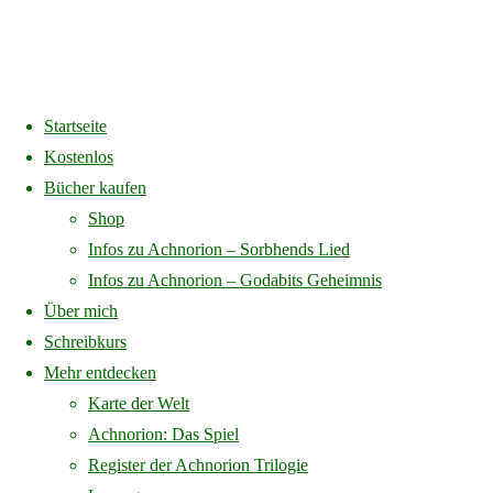
Startseite
Home
Mein Konto
Kostenlos
Bücher kaufen
Mein Konto
Shop
Infos zu Achnorion – Sorbhends Lied
Infos zu Achnorion – Godabits Geheimnis
Über mich
Hast du dein Passwort vergessen? Bitte gib deinen Benutzernamen
Schreibkurs
oder E-Mail-Adresse ein. Du erhältst einen Link per E-Mail, womit
Mehr entdecken
du dir ein neues Passwort erstellen kannst.
Karte der Welt
Erforderlich
Benutzername oder E-Mail-Adresse
*
Achnorion: Das Spiel
Register der Achnorion Trilogie
Passwort zurücksetzen