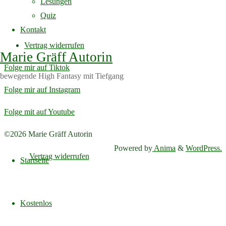
Lesungen
Quiz
Impressum
Kontakt
Datenschutzerklärung
Vertrag widerrufen
Marie Gräff Autorin
Folge mir auf Tiktok
bewegende High Fantasy mit Tiefgang
Folge mir auf Instagram
Folge mit auf Youtube
Back
©2026 Marie Gräff Autorin
Skip
to
Powered by
Anima
&
WordPress.
Vertrag widerrufen
to
Startseite
Top
content
Kostenlos