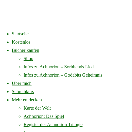
Startseite
Home
Karte
Achnorion-Karte3
Kostenlos
Bücher kaufen
Achnorion-Karte3
Shop
Infos zu Achnorion – Sorbhends Lied
Infos zu Achnorion – Godabits Geheimnis
Über mich
Full
2560 × 1848
pixels
Karte
Schreibkurs
size
Mehr entdecken
Previous image
Karte der Welt
Achnorion: Das Spiel
Register der Achnorion Trilogie
Schreibe einen