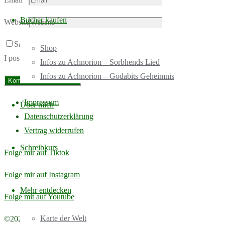
Bücher kaufen
Website
Save my name, email, and site URL in my browser for next time
Shop
I post a comment.
Infos zu Achnorion – Sorbhends Lied
Infos zu Achnorion – Godabits Geheimnis
Impressum
Über mich
Datenschutzerklärung
Vertrag widerrufen
Schreibkurs
Folge mir auf Tiktok
Folge mir auf Instagram
Mehr entdecken
Folge mit auf Youtube
Karte der Welt
Back
©2026 Marie Gräff Autorin