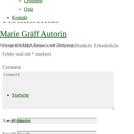
Lesungen
Quiz
Kommentar
Kontakt
Marie Gräff Autorin
bewegende High Fantasy mit Tiefgang
Deine E-Mail-Adresse wird nicht veröffentlicht.
Erforderliche
Felder sind mit
*
markiert
Comment
Skip
to
Startseite
content
Kostenlos
Name
*
Email
*