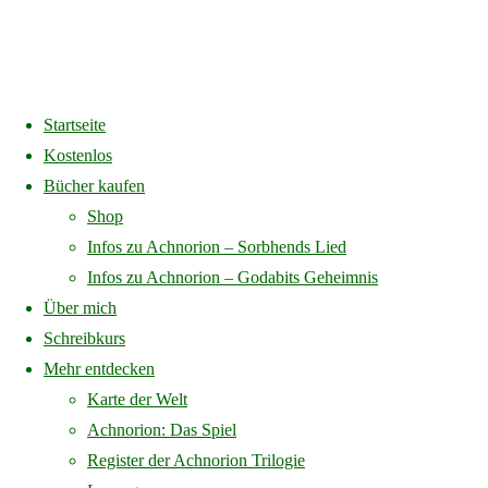
Startseite
Home
Archive for category "Das sagen meine Klienten"
Kostenlos
Bücher kaufen
Nothing Found
Shop
Infos zu Achnorion – Sorbhends Lied
Infos zu Achnorion – Godabits Geheimnis
No search results for:
Über mich
Schreibkurs
Search
Search
Mehr entdecken
for:
Karte der Welt
Impressum
Achnorion: Das Spiel
Datenschutzerklärung
Register der Achnorion Trilogie
Vertrag widerrufen