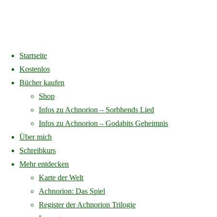
Startseite
Home
Zahlungsarten
Kostenlos
Bücher kaufen
Zahlungsarten
Shop
Infos zu Achnorion – Sorbhends Lied
Infos zu Achnorion – Godabits Geheimnis
Über mich
Karte
Schreibkurs
Vorkasse
Mehr entdecken
Karte der Welt
Überweise direkt an unsere Bankverbindung. Bitte nutze die
Achnorion: Das Spiel
Bestellnummer als Verwendungszweck. Wichtig: Deine
Register der Achnorion Trilogie
Bestellung wird erst nach Geldeingang auf unserem Konto